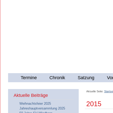
Termine
Chronik
Satzung
Vo
Aktuelle Seite:
Startse
Aktuelle Beiträge
2015
Weihnachtsfeier 2025
Jahreshauptversammlung 2025