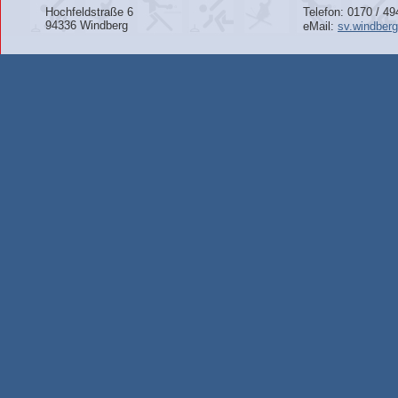
Hochfeldstraße 6
Telefon: 0170 / 4
94336 Windberg
eMail:
sv.windber